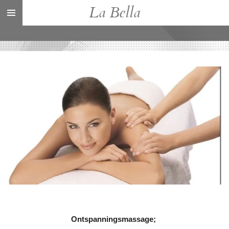
La Bella
Ga
direct
naar
de
hoofdinhoud
Ontspanningsmassage;